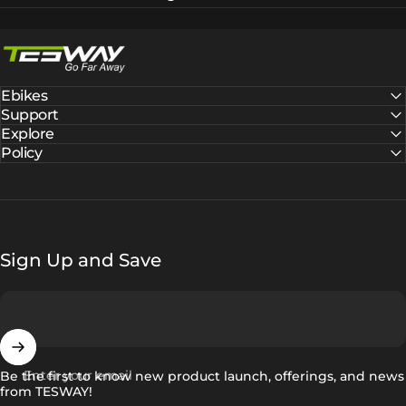
Tesway EU
Ebikes
Support
Explore
Policy
Sign Up and Save
Enter your email
Be the first to know new product launch, offerings, and news
from TESWAY!