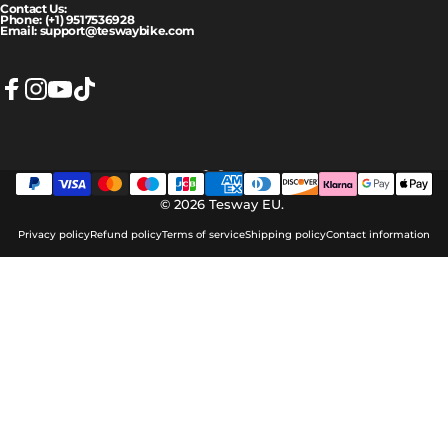
Contact Us:
Phone: (+1) 9517536928
Email: support@teswaybike.com
Facebook
Instagram
YouTube
TikTok
English
Language
© 2026 Tesway EU.
Privacy policy
Refund policy
Terms of service
Shipping policy
Contact information