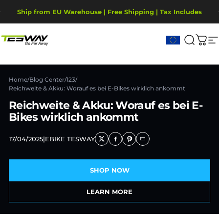
Skip to content
Pause slideshow
Ship from EU Warehouse | Free Shipping | Tax Includes
2-Year Warranty, covering motor, battery, display.
Tesway EU
Search
Cart
S
Home
/
Blog Center
/
123
/
Reichweite & Akku: Worauf es bei E-Bikes wirklich ankommt
Reichweite & Akku: Worauf es bei E-
Bikes wirklich ankommt
17/04/2025
|
EBIKE TESWAY
SHOP NOW
LEARN MORE