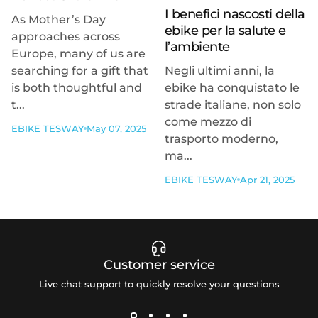
I benefici nascosti della
As Mother’s Day
ebike per la salute e
approaches across
l’ambiente
Europe, many of us are
searching for a gift that
Negli ultimi anni, la
is both thoughtful and
ebike ha conquistato le
t...
strade italiane, non solo
come mezzo di
EBIKE TESWAY
May 07, 2025
trasporto moderno,
ma...
EBIKE TESWAY
Apr 21, 2025
Customer service
Live chat support to quickly resolve your questions