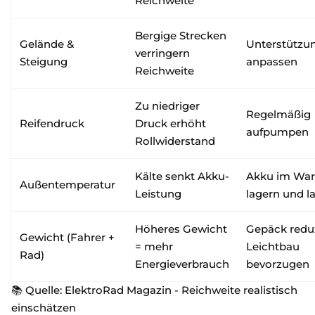
Reichweite
Bergige Strecken
Gelände &
Unterstützu
verringern
Steigung
anpassen
Reichweite
Zu niedriger
Regelmäßig
Reifendruck
Druck erhöht
aufpumpen
Rollwiderstand
Kälte senkt Akku-
Akku im Wa
Außentemperatur
Leistung
lagern und l
Höheres Gewicht
Gepäck reduz
Gewicht (Fahrer +
= mehr
Leichtbau
Rad)
Energieverbrauch
bevorzugen
📚 Quelle:
ElektroRad Magazin - Reichweite realistisch
einschätzen