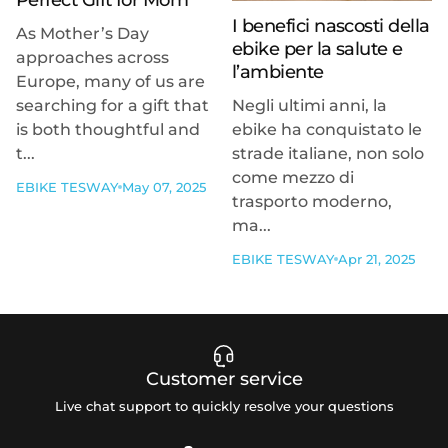
I benefici nascosti della
As Mother’s Day
ebike per la salute e
approaches across
l’ambiente
Europe, many of us are
searching for a gift that
Negli ultimi anni, la
is both thoughtful and
ebike ha conquistato le
t...
strade italiane, non solo
come mezzo di
EBIKE TESWAY
May 07, 2025
trasporto moderno,
ma...
EBIKE TESWAY
Apr 21, 2025
Customer service
Live chat support to quickly resolve your questions