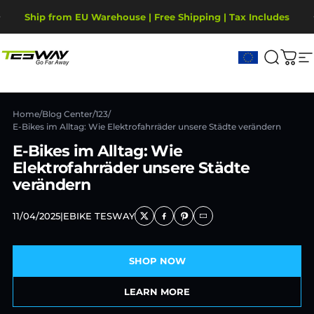
Passer au contenu
Diaporama Pause
Ship from EU Warehouse | Free Shipping | Tax Includes
2-Year Warranty, covering motor, battery, display.
Tesway EU
Recher
Pani
N
Home
/
Blog Center
/
123
/
E-Bikes im Alltag: Wie Elektrofahrräder unsere Städte verändern
E-Bikes im Alltag: Wie
Elektrofahrräder unsere Städte
verändern
11/04/2025
|
EBIKE TESWAY
SHOP NOW
LEARN MORE