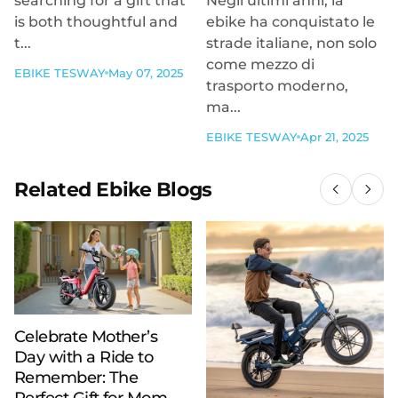
searching for a gift that
Negli ultimi anni, la
is both thoughtful and
ebike ha conquistato le
t...
strade italiane, non solo
come mezzo di
EBIKE TESWAY
May 07, 2025
trasporto moderno,
ma...
EBIKE TESWAY
Apr 21, 2025
Related Ebike Blogs
Celebrate Mother’s
Day with a Ride to
Remember: The
Perfect Gift for Mom