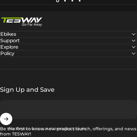
Tesway EU
Ebikes
Support
Explore
Policy
Sign Up and Save
Abonnez-vous aux messages privés
Be the first to know new product launch, offerings, and news
from TESWAY!