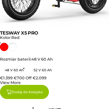
TESWAY X5 PRO
Kolor
Kolor:
Red
Rozmiar baterii
Rozmiar baterii:
48 V 60 Ah
48 V 60 Ah
52 V 60 Ah
€1.399
€700 Off
€2.099
View More
Dodaj do koszyka