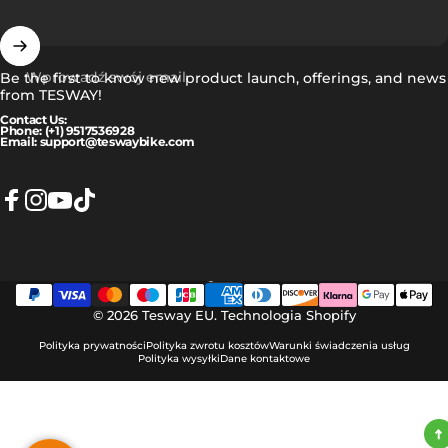
Wprowadź swój email
Be the first to know new product launch, offerings, and news
from TESWAY!
Contact Us:
Phone: (+1) 9517536928
Email: support@teswaybike.com
Facebook
Instagram
YouTube
TikTok
Polski
Język
© 2026 Tesway EU.
Technologia Shopify
Polityka prywatności
Polityka zwrotu kosztów
Warunki świadczenia usług
Polityka wysyłki
Dane kontaktowe