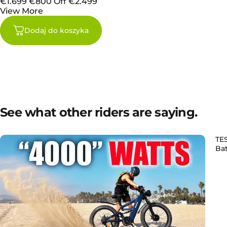
€1.699
€800 Off
€2.499
View More
Dodaj do koszyka
See what other riders are saying.
TE
Ba