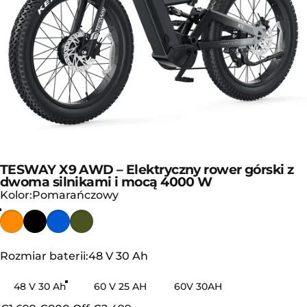
TESWAY X9 AWD – Elektryczny rower górski z
dwoma silnikami i mocą 4000 W
Kolor
Kolor:
Pomarańczowy
Rozmiar baterii
Rozmiar baterii:
48 V 30 Ah
48 V 30 Ah
60 V 25 AH
60V 30AH