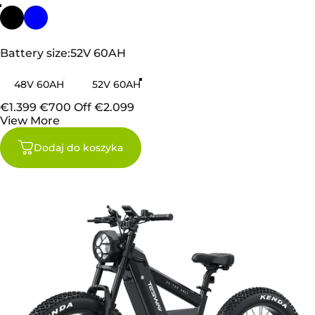
Battery size
Battery size:
52V 60AH
48V 60AH
52V 60AH
€1.399
€700 Off
€2.099
View More
Dodaj do koszyka